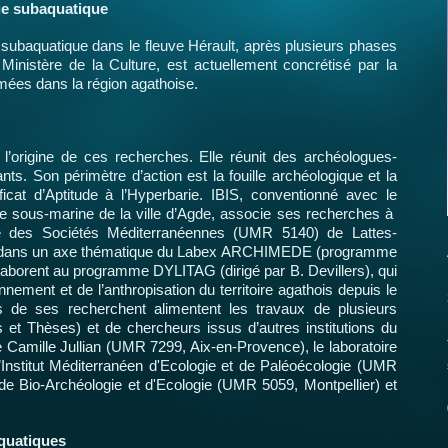
ue subaquatique
subaquatique dans le fleuve Hérault, après plusieurs phases
Ministère de la Culture, est actuellement concrétisé par la
mmées dans la région agathoise.
l’origine de ces recherches. Elle réunit des archéologues-
nts. Son périmètre d’action est la fouille archéologique et la
ficat d’Aptitude à l’Hyperbarie. IBIS, conventionné avec le
e sous-marine de la ville d’Agde, associe ses recherches à
ie des Sociétés Méditerranéennes (UMR 5140) de Lattes-
insi dans un axe thématique du Labex ARCHIMEDE (programme
laborent au programme DYLITAG (dirigé par B. Devillers), qui
onnement et de l’anthropisation du territoire agathois depuis le
ts de ses recherchent alimentent les travaux de plusieurs
 et Thèses) et de chercheurs issus d’autres institutions du
e Camille Jullian (UMR 7299, Aix-en-Provence), le laboratoire
nstitut Méditerranéen d'Ecologie et de Paléoécologie (UMR
de Bio-Archéologie et d'Ecologie (UMR 5059, Montpellier) et
aquatiques