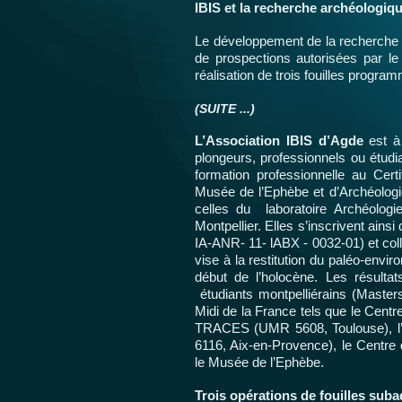
IBIS et la recherche archéologiq
Le développement de la recherche 
de prospections autorisées par le 
réalisation de trois fouilles progra
(SUITE ...)
L’Association IBIS d’Agde
est à 
plongeurs, professionnels ou étudia
formation professionnelle au Certi
Musée de l’Ephèbe et d’Archéologi
celles du laboratoire Archéolog
Montpellier. Elles s’inscrivent a
IA-ANR- 11- lABX - 0032-01) et col
vise à la restitution du paléo-envir
début de l’holocène. Les résulta
étudiants montpelliérains (Masters
Midi de la France tels que le Centr
TRACES (UMR 5608, Toulouse), l’I
6116, Aix-en-Provence), le Centre 
le Musée de l’Ephèbe.
Trois opérations de fouilles sub