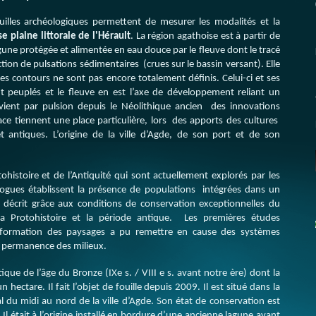
uilles archéologiques permettent de mesurer les modalités et la
e plaine littorale de l'Hérault
. La région agathoise est à partir de
une protégée et alimentée en eau douce par le fleuve dont le tracé
ion de pulsations sédimentaires (crues sur le bassin versant). Elle
les contours ne sont pas encore totalement définis. Celui-ci et ses
peuplés et le fleuve en est l’axe de développement reliant un
ovient par pulsion depuis le Néolithique ancien des innovations
pace tiennent une place particulière, lors des apports des cultures
 antiques. L’origine de la ville d’Agde, de son port et de son
ohistoire et de l’Antiquité qui sont actuellement explorés par les
ologues établissent la présence de populations intégrées dans un
décrit grâce aux conditions de conservation exceptionnelles du
 la Protohistoire et la période antique. Les premières études
sformation des paysages a pu remettre en cause des systèmes
a permanence des milieux.
ique de l’âge du Bronze (IXe s. / VIII e s. avant notre ère) dont la
n hectare. Il fait l’objet de fouille depuis 2009. Il est situé dans la
l du midi au nord de la ville d’Agde. Son état de conservation est
Il était à l’origine installé en bordure d’une ancienne lagune avant