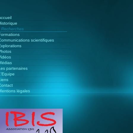
Accueil
Historique
Recherches
Formations
Communications scientifiques
Explorations
Photos
Vidéos
Médias
Les partenaires
L'Equipe
Liens
Contact
Mentions légales