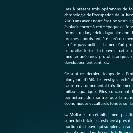
Dès à présent trois opérations de fo
chronologie de l’occupation de
la bass
2000 ans avant notre ère une vaste lag
évoluait encore à cette époque en fonct
formait un large delta lagunaire dont 
proches abords ont été précocement 
arrière pays actif et la mer d’où pr
culturelles fortes. Le fleuve et cet es
méditerranéennes protohistoriques et
développement sont liés.
Ce sont ces derniers temps de la Prot
plongeurs d’IBIS. Les vestiges arché
cadre environnemental très finement 
milieu aquatique. Elles concernent
permettent de montrer que la tran
économiques et culturels fondés sur l
La Motte
est un établissement palafitt
superficie totale est estimée à près d’u
portion du fleuve qui supplée au cana
exceptionnel dans le sud de la France. 