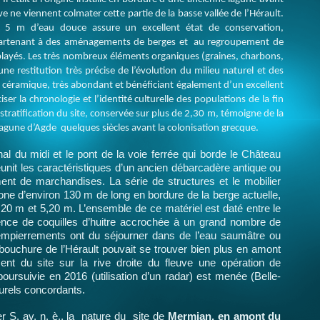
e ne viennent colmater cette partie de la basse vallée de l’Hérault.
s 5 m d’eau douce assure un excellent état de conservation,
artenant à des aménagements de berges et au regroupement de
blayés. Les très nombreux éléments organiques (graines, charbons,
 une restitution très précise de l’évolution du milieu naturel et des
er céramique, très abondant et bénéficiant également d’un excellent
ser la chronologie et l’identité culturelle des populations de la fin
 stratification du site, conservée sur plus de 2,30 m, témoigne de la
lagune d’Agde quelques siècles avant la colonisation grecque.
nal du midi et le pont de la voie ferrée qui borde le Château
unit les caractéristiques d’
un ancien débarcadère antique ou
t de marchandises. La série de structures et le mobilier
one d’environ 130 m de long en bordure de la berge actuelle,
20 m et 5,20 m. L’ensemble de ce matériel est daté entre le
nce de coquilles d’huitre accrochée à un grand nombre de
 empierrements ont du séjourner dans de l’eau saumâtre ou
bouchure de l’Hérault pouvait se trouver bien plus en amont
nt du site sur la rive droite du fleuve une opération de
oursuivie en 2016 (utilisation d’un radar) est menée (Belle-
lturels concordants.
Ier S. av. n. è., la nature du site de
Mermian, en amont du