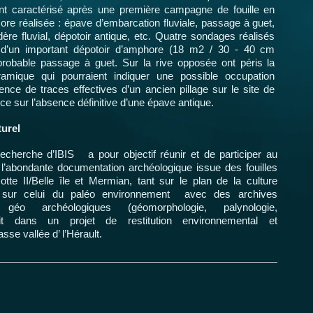
nt caractérisé après une première campagne de fouille en
re réalisée : épave d’embarcation fluviale, passage à guet,
ère fluvial, dépotoir antique, etc. Quatre sondages réalisés
e d’un important dépotoir d’amphore (18 m2 / 30 - 40 cm
probable passage à guet. Sur la rive opposée ont péris la
mique qui pourraient indiquer une possible occupation
nce de traces effectives d’un ancien pillage sur le site de
ence sur l’absence définitive d’une épave antique.
turel
a recherche d’IBIS a pour objectif réunir et de participer au
l’abondante documentation archéologique issue des fouilles
e II/Belle île et Mermian, tant sur le plan de la culture
e sur celui du paléo environnement avec des archives
 géo archéologiques (géomorphologie, palynologie,
scrit dans un projet de restitution environnemental et
asse vallée d’ l’Hérault.