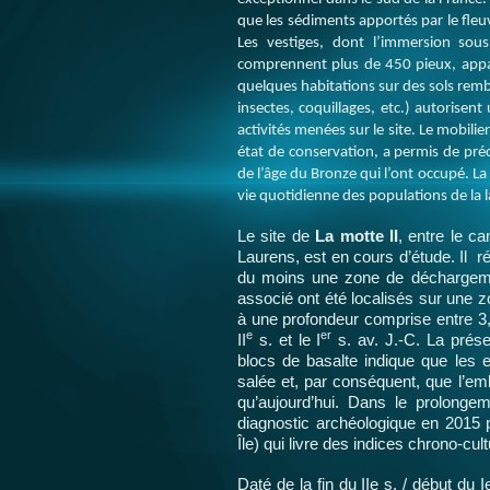
que les sédiments apportés par le fleuv
Les vestiges, dont l’immersion sou
comprennent plus de 450 pieux, app
quelques habitations sur des sols rem
insectes, coquillages, etc.) autorisent
activités menées sur le site. Le mobili
état de conservation, a permis de préci
de l’âge du Bronze qui l’ont occupé. La
vie quotidienne des populations de la 
Le site de
La motte II
,
entre le ca
Laurens
, est en cours d’étude. Il ré
du moins une zone de déchargemen
associé ont été localisés sur une z
à une profondeur comprise entre 3,
e
er
II
s. et le I
s. av. J.-C.
L
a prése
blocs de basalte indique que les
salée et, par conséquent, que l’em
qu’aujourd’hui
. Dans le prolongeme
diagnostic archéologique en 2015 p
Île) qui livre des indices chrono-cu
Daté de la fin du IIe s. / début du 