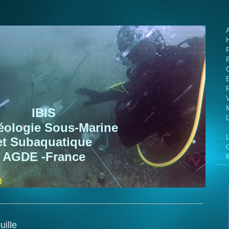
IBIS
éologie Sous-Marine
et Subaquatique
AGDE -France
uille