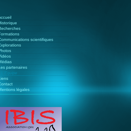
Accueil
Historique
Recherches
Formations
Communications scientifiques
Explorations
Photos
Vidéos
Médias
Les partenaires
L'Equipe
Liens
Contact
Mentions légales