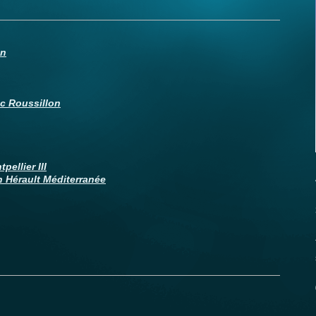
on
c Roussillon
pellier III
Hérault Méditerranée