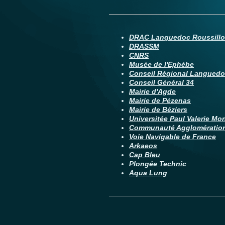
DRAC Languedoc Roussill
DRASSM
CNRS
Musée de l'Ephèbe
Conseil Régional Languedo
Conseil Général 34
Mairie d'Agde
Mairie de Pézenas
Mairie de Béziers
Universitée Paul Valerie Mont
Communauté Agglomération 
Voie Navigable de France
Arkaeos
Cap Bleu
Plongée Technic
Aqua Lung