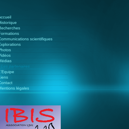
Accueil
Historique
Recherches
Formations
Communications scientifiques
Explorations
Photos
Vidéos
Médias
Les partenaires
L'Equipe
Liens
Contact
Mentions légales