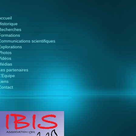
Accueil
Historique
Recherches
Formations
Communications scientifiques
Explorations
Photos
Vidéos
Médias
Les partenaires
L'Equipe
Liens
Contact
Mentions légales