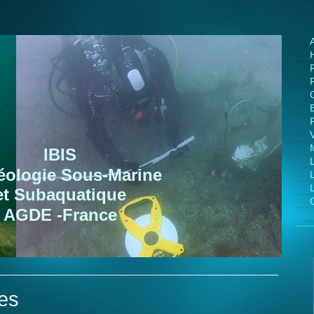
IBIS
éologie Sous-Marine
et Subaquatique
AGDE -France
les