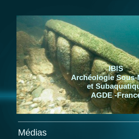
IBIS
Archéologie Sous-
et Subaquatiq
AGDE -Franc
Médias